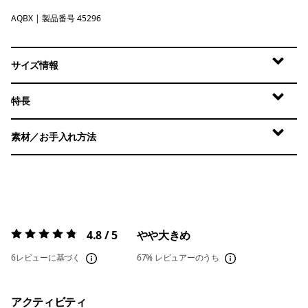
AQBX
Aquatic Blue - Light Aquatic Blue X-Dye
| 製品番号 45296
サイズ情報
特長
素材／お手入れ方法
4.8 / 5
やや大きめ
評価:
4.8 / 5
6レビューに基づく
67%
レビュアーのうち
アクティビティ