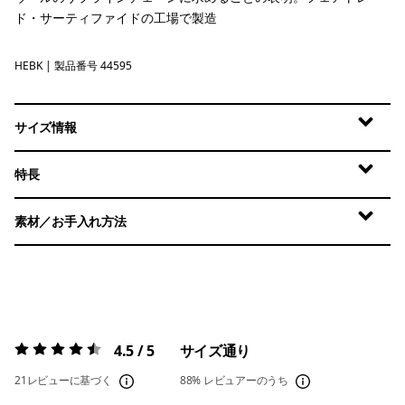
ド・サーティファイドの工場で製造
HEBK
Heritage Header: Black
| 製品番号 44595
サイズ情報
特長
素材／お手入れ方法
4.5 / 5
サイズ通り
評価:
4.5 / 5
21レビューに基づく
88%
レビュアーのうち