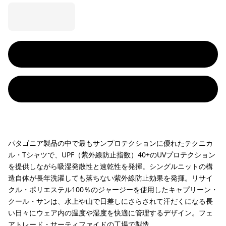
パタゴニア製品の中で最もサンプロテクションに優れたテクニカ
ル・Tシャツで、UPF（紫外線防止指数）40+のUVプロテクション
を提供しながら吸湿発散性と速乾性を発揮。シングルニットの構
造自体が長年洗濯しても落ちない紫外線防止効果を発揮。リサイ
クル・ポリエステル100％のジャージーを使用したキャプリーン・
クール・サンは、水上や山で日差しにさらされて汗だくになる長
い日々にウェア内の温度や湿度を快適に管理するデザイン。フェ
アトレード・サーティファイドの工場で製造