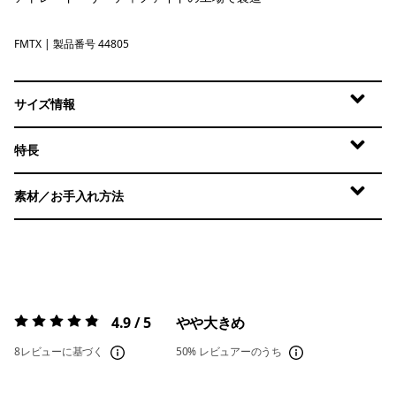
FMTX
Fuzzy Mauve - Moonrise Taupe X-Dye
| 製品番号 44805
サイズ情報
特長
素材／お手入れ方法
4.9 / 5
やや大きめ
評価:
4.9 / 5
8レビューに基づく
50%
レビュアーのうち