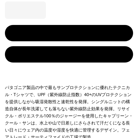
パタゴニア製品の中で最もサンプロテクションに優れたテクニカ
ル・Tシャツで、UPF（紫外線防止指数）40+のUVプロテクション
を提供しながら吸湿発散性と速乾性を発揮。シングルニットの構
造自体が長年洗濯しても落ちない紫外線防止効果を発揮。リサイ
クル・ポリエステル100％のジャージーを使用したキャプリーン・
クール・サンは、水上や山で日差しにさらされて汗だくになる長
い日々にウェア内の温度や湿度を快適に管理するデザイン。フェ
アトレード・サーティファイドの工場で製造