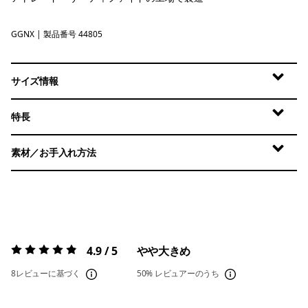
GGNX
Gumtree Green - Light Gumtree Green X-Dye
| 製品番号 44805
サイズ情報
特長
素材／お手入れ方法
4.9 / 5
やや大きめ
評価:
4.9 / 5
8レビューに基づく
50%
レビュアーのうち