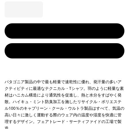
パタゴニア製品の中で最も軽量で速乾性に優れ、発汗量の多いア
クティビティに最適なテクニカル・Tシャツ。羽のように軽量な素
材はハニカム構造により通気性を促進し、熱と水分をすばやく発
散。ハイキュ・ミント防臭加工を施したリサイクル・ポリエステ
ル100％のキャプリーン・クール・ウルトラ製品はすべて、気温の
高い日々に激しく運動する際のウェア内の温度や湿度を快適に管
理するデザイン。フェアトレード・サーティファイドの工場で製
造