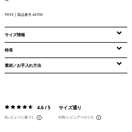
PDYX
Pumice - Dyno White X-Dye
| 製品番号 44700
サイズ情報
特長
素材／お手入れ方法
4.6 / 5
サイズ通り
評価:
4.6 / 5
8レビューに基づく
63%
レビュアーのうち