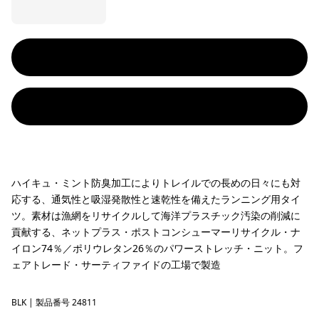
ハイキュ・ミント防臭加工によりトレイルでの長めの日々にも対
応する、通気性と吸湿発散性と速乾性を備えたランニング用タイ
ツ。素材は漁網をリサイクルして海洋プラスチック汚染の削減に
貢献する、ネットプラス・ポストコンシューマーリサイクル・ナ
イロン74％／ポリウレタン26％のパワーストレッチ・ニット。フ
ェアトレード・サーティファイドの工場で製造
BLK
Black
| 製品番号 24811