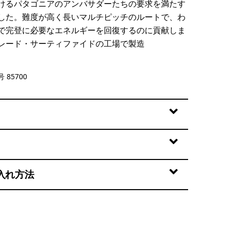
けるパタゴニアのアンバサダーたちの要求を満たす
した。難度が高く長いマルチピッチのルートで、わ
で完登に必要なエネルギーを回復するのに貢献しま
レード・サーティファイドの工場で製造
en
 85700
入れ方法