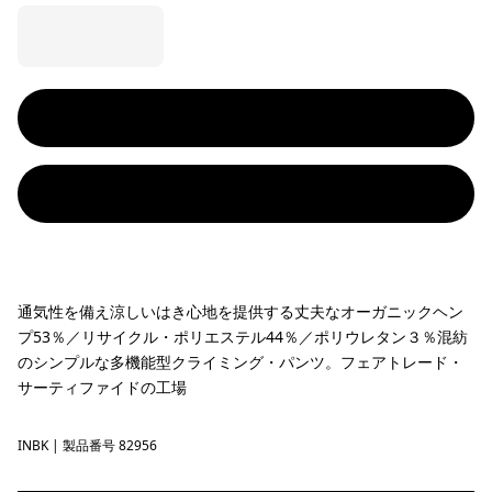
通気性を備え涼しいはき心地を提供する丈夫なオーガニックヘン
プ53％／リサイクル・ポリエステル44％／ポリウレタン３％混紡
のシンプルな多機能型クライミング・パンツ。フェアトレード・
サーティファイドの工場
INBK
Ink Black
| 製品番号 82956