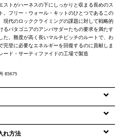
エストがハーネスの下にしっかりと収まる長めのス
ト。フリー・ウォール・キットのひとつであるこの
、現代のロッククライミングの課題に対して戦略的
けるパタゴニアのアンバサダーたちの要求を満たす
した。難度が高く長いマルチピッチのルートで、わ
で完登に必要なエネルギーを回復するのに貢献しま
レード・サーティファイドの工場で製造
lue
 85675
入れ方法