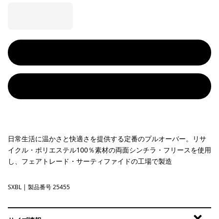
日常生活に温かさと快適さを提供する定番のプルオーバー。リサ
イクル・ポリエステル100％素材の両面シンチラ・フリースを使用
し、フェアトレード・サーティファイドの工場で製造
SXBL
Saxifrage: Sunken Blue
| 製品番号 25455