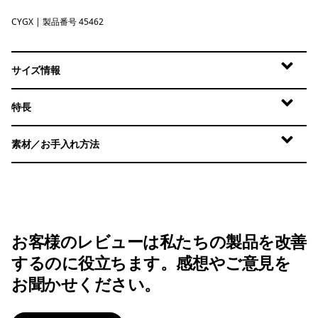
CYGX
Canopy Green - Light Canopy Green X-Dye
| 製品番号 45462
サイズ情報
特長
素材／お手入れ方法
お客様のレビューは私たちの製品を改善
するのに役立ちます。感想やご意見を
お聞かせください。