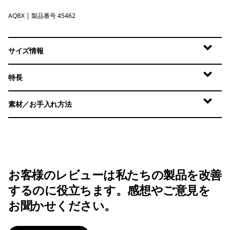
AQBX
Aquatic Blue - Light Aquatic Blue X-Dye
| 製品番号 45462
サイズ情報
特長
素材／お手入れ方法
お客様のレビューは私たちの製品を改善
するのに役立ちます。感想やご意見を
お聞かせください。