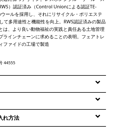
S）認証済み（Control Unionによる認証TE-
7）のウールを採用し、それにリサイクル・ポリエステ
紡して多用途性と機能性を向上。RWS認証済みの製品
とは、より良い動物福祉の実践と責任ある土地管理
プラインチェーンに求めることの表明。フェアトレ
ィファイドの工場で製造
Taupe
 44555
入れ方法