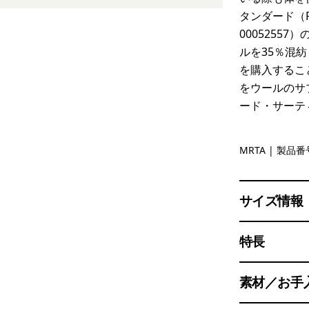
タンダード（RW
0005255
ルを35％混
を購入するこ
をウールのサ
ード・サーテ
Moonrise 
MRTA
| 製品番号
サイズ情報
特長
素材／お手