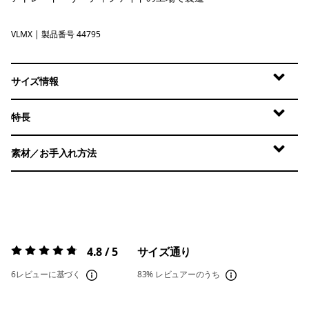
VLMX
Vellum Green - Light Vellum Green X-Dye
| 製品番号 44795
サイズ情報
特長
素材／お手入れ方法
4.8 / 5
サイズ通り
評価:
4.8 / 5
6レビューに基づく
83%
レビュアーのうち