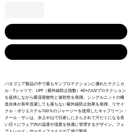
パタゴニア製品の中で最もサンプロテクションに優れたテクニカ
ル・Tシャツで、UPF（紫外線防止指数）40+のUVプロテクション
を提供しながら吸湿発散性と速乾性を発揮。シングルニットの構
造自体が長年洗濯しても落ちない紫外線防止効果を発揮。リサイ
クル・ポリエステル100％のジャージーを使用したキャプリーン・
クール・サンは、水上や山で日差しにさらされて汗だくになる長
い日々にウェア内の温度や湿度を快適に管理するデザイン。フェ
アトレード・サーティファイドの工場で製造