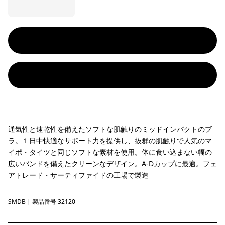
通気性と速乾性を備えたソフトな肌触りのミッドインパクトのブ
ラ。１日中快適なサポート力を提供し、抜群の肌触りで人気のマ
イポ・タイツと同じソフトな素材を使用。体に食い込まない幅の
広いバンドを備えたクリーンなデザイン。A-Dカップに最適。フェ
アトレード・サーティファイドの工場で製造
SMDB
Smolder Blue
| 製品番号 32120