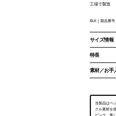
工場で製造
Black
BLK
| 製品番号 
サイズ情報
特長
素材／お手
当製品はペ
クル素材を
ピンク、青