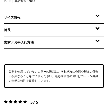
PCHS
Peach Sherbet
| 製品番号 37867
サイズ情報
特長
素材／お手入れ方法
染料を使用していないカラーの製品は、それぞれに色調や斑文の度合
いが異なることをご了承ください。色彩や質感の違いはコットン繊維
の自然な特性を反映しています。
5 / 5
評価:
5 / 5