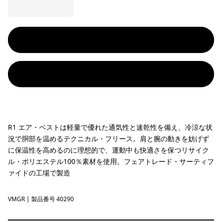
R1 エア・ベストは軽量で優れた通気性と速乾性を備え、冷涼な状
況で胴部を温めるテクニカル・フリース。肩と腕の動きを妨げず
に保温性を高めるのに理想的で、運動中も快適さを保つリサイク
ル・ポリエステル100％素材を使用。フェアトレード・サーティフ
ァイドの工場で製造
VMGR
Vellum Green
| 製品番号 40290