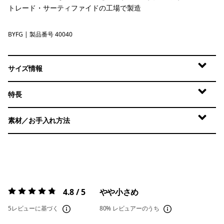
トレード・サーティファイドの工場で製造
BYFG
Berry Fig
| 製品番号 40040
サイズ情報
特長
素材／お手入れ方法
4.8 / 5
やや小さめ
評価:
4.8 / 5
5レビューに基づく
80%
レビュアーのうち