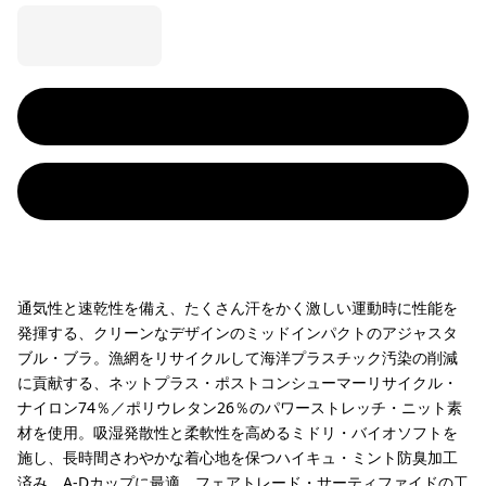
通気性と速乾性を備え、たくさん汗をかく激しい運動時に性能を
発揮する、クリーンなデザインのミッドインパクトのアジャスタ
ブル・ブラ。漁網をリサイクルして海洋プラスチック汚染の削減
に貢献する、ネットプラス・ポストコンシューマーリサイクル・
ナイロン74％／ポリウレタン26％のパワーストレッチ・ニット素
材を使用。吸湿発散性と柔軟性を高めるミドリ・バイオソフトを
施し、長時間さわやかな着心地を保つハイキュ・ミント防臭加工
済み。A-Dカップに最適。フェアトレード・サーティファイドの工