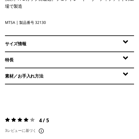
場で製造
MTSA
Moon Tripper: Blue Sage
| 製品番号 32130
サイズ情報
特長
素材／お手入れ方法
4 / 5
評価:
4 / 5
3レビューに基づく