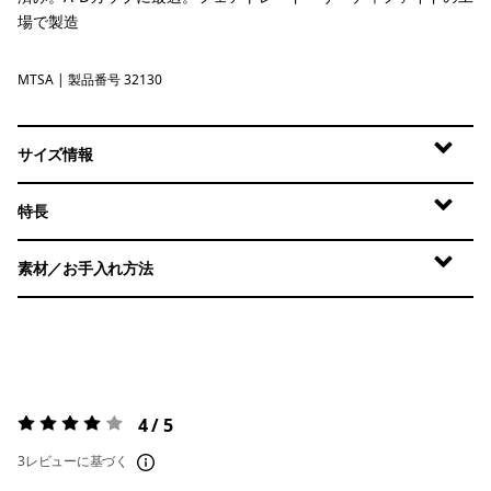
場で製造
MTSA
Moon Tripper: Blue Sage
| 製品番号 32130
サイズ情報
特長
素材／お手入れ方法
4 / 5
評価:
4 / 5
3レビューに基づく