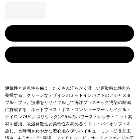
通気性と速乾性を備え、たくさん汗をかく激しい運動時に性能を
発揮する、クリーンなデザインのミッドインパクトのアジャスタ
ブル・ブラ。漁網をリサイクルして海洋プラスチック汚染の削減
に貢献する、ネットプラス・ポストコンシューマーリサイクル・
ナイロン74％／ポリウレタン26％のパワーストレッチ・ニット素
材を使用。吸湿発散性と柔軟性を高めるミドリ・バイオソフトを
施し、長時間さわやかな着心地を保つハイキュ・ミント防臭加工
済み。A-Dカップに最適。フェアトレード・サーティファイドの工