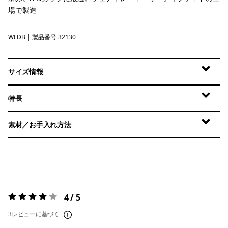
場で製造
WLDB
Wetland Blue
| 製品番号 32130
サイズ情報
特長
素材／お手入れ方法
4 / 5
評価:
4 / 5
3レビューに基づく