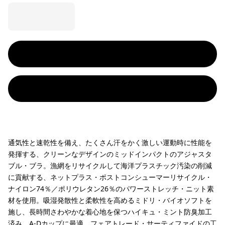
通気性と速乾性を備え、たくさん汗をかく激しい運動時に性能を
発揮する、クリーンなデザインのミッドインパクトのアジャスタ
ブル・ブラ。漁網をリサイクルして海洋プラスチック汚染の削減
に貢献する、ネットプラス・ポストコンシューマーリサイクル・
ナイロン74％／ポリウレタン26％のパワーストレッチ・ニット素
材を使用。吸湿発散性と柔軟性を高めるミドリ・バイオソフトを
施し、長時間さわやかな着心地を保つハイキュ・ミント防臭加工
済み。A-Dカップに最適。フェアトレード・サーティファイドの工