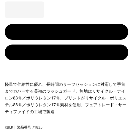
軽量で伸縮性に優れ、長時間のサーフセッションに対応して手首
までカバーする長袖のラッシュガード。無地はリサイクル・ナイ
ロン83％／ポリウレタン17％、プリントがリサイクル・ポリエス
テル83％／ポリウレタン17％素材を使用。フェアトレード・サー
ティファイドの工場で製造
KBLK
Kaleido Bloom: Black
| 製品番号 71835