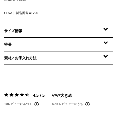
CLNA
Coastal Edge: Natural
| 製品番号 41790
サイズ情報
特長
素材／お手入れ方法
4.5 / 5
やや大きめ
評価:
4.5 / 5
10レビューに基づく
60%
レビュアーのうち