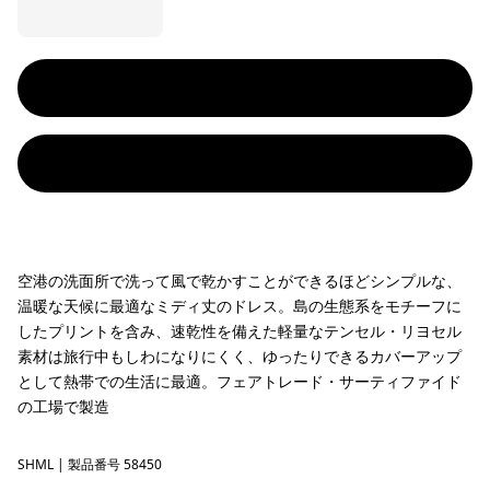
空港の洗面所で洗って風で乾かすことができるほどシンプルな、
温暖な天候に最適なミディ丈のドレス。島の生態系をモチーフに
したプリントを含み、速乾性を備えた軽量なテンセル・リヨセル
素材は旅行中もしわになりにくく、ゆったりできるカバーアップ
として熱帯での生活に最適。フェアトレード・サーティファイド
の工場で製造
SHML
Shelly Shelly: Mellow Melon
| 製品番号 58450