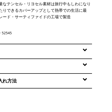
量なテンセル・リヨセル素材は旅行中もしわになり
たりできるカバーアップとして熱帯での生活に最
レード・サーティファイドの工場で製造
b: Hot Ember
52545
入れ方法