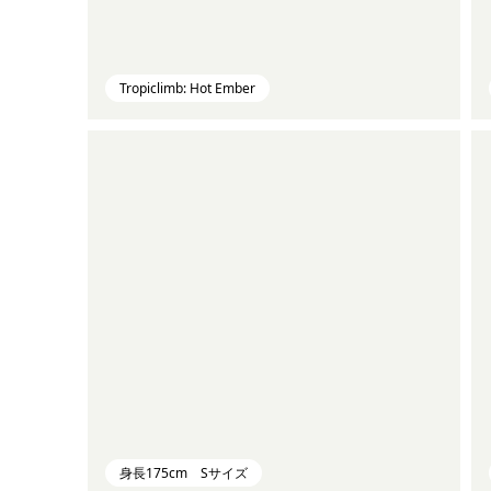
Tropiclimb: Hot Ember
身長175cm Sサイズ