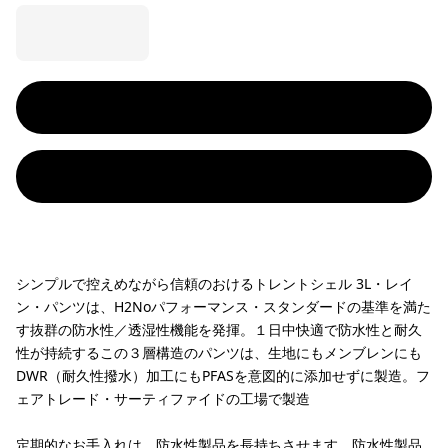
シンプルで控えめながら信頼のおけるトレントシェル 3L・レイ
ン・パンツは、H2Noパフォーマンス・スタンダードの基準を満た
す抜群の防水性／透湿性機能を発揮。１日中快適で防水性と耐久
性が持続するこの３層構造のパンツは、生地にもメンブレンにも
DWR（耐久性撥水）加工にもPFASを意図的に添加せずに製造。フ
ェアトレード・サーティファイドの工場で製造
定期的なお手入れは、防水性製品を長持ちさせます。
防水性製品