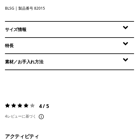
BLSG
Blue Sage
| 製品番号 82015
サイズ情報
特長
素材／お手入れ方法
4 / 5
評価:
4 / 5
4レビューに基づく
アクティビティ