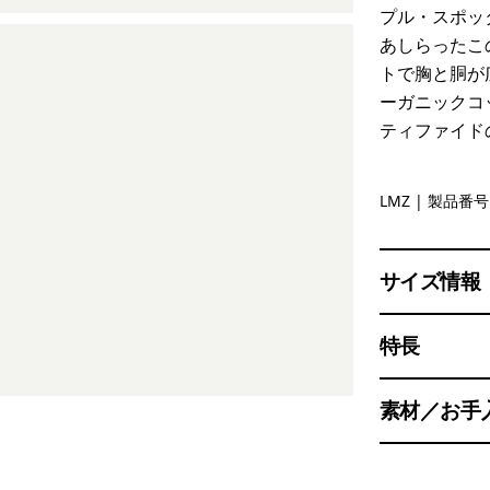
プル・スポッ
あしらったこ
トで胸と胴が
ーガニックコ
ティファイド
Lemon Ze
LMZ
| 製品番号 
サイズ情報
特長
素材／お手