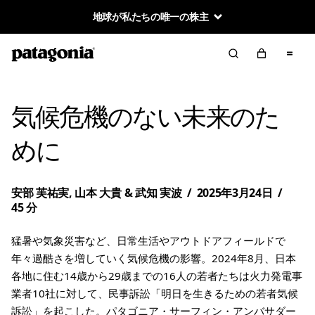
地球が私たちの唯一の株主
気候危機のない未来のた
めに
安部 芙祐実, 山本 大貴 & 武知 実波
/
2025年3月24日
/
45 分
猛暑や気象災害など、日常生活やアウトドアフィールドで
年々過酷さを増していく気候危機の影響。2024年8月、日本
各地に住む14歳から29歳までの16人の若者たちは火力発電事
業者10社に対して、民事訴訟「明日を生きるための若者気候
訴訟」を起こした。パタゴニア・サーフィン・アンバサダー