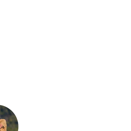
kで共有する
する