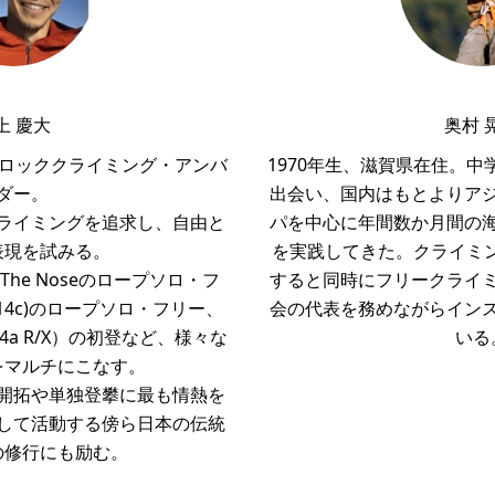
上 慶大
奥村 
のロッククライミング・アンバ
1970年生、滋賀県在住。
ダー。
出会い、国内はもとよりア
ライミングを追求し、自由と
パを中心に年間数か月間の
表現を試みる。
を実践してきた。クライミング
The Noseのロープソロ・フ
すると同時にフリークライ
(5.14c)のロープソロ・フリー、
会の代表を務めながらイン
14a R/X）の初登など、様々な
いる
をマルチにこなす。
開拓や単独登攀に最も情熱を
して活動する傍ら日本の伝統
の修行にも励む。