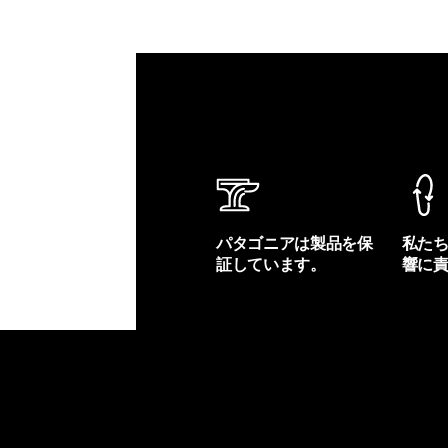
パタゴニアは製品を保
私た
証しています。
響に
製品保証を見る
フット