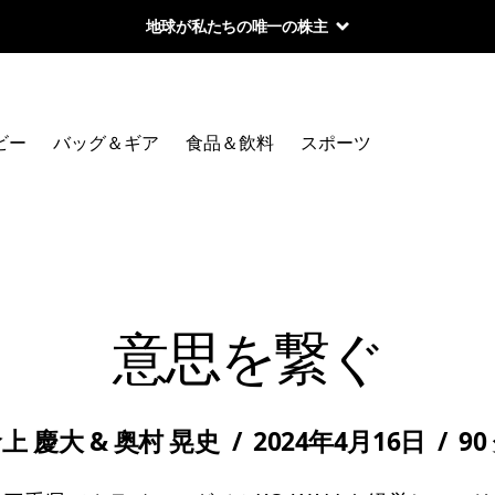
地球が私たちの唯一の株主
ビー
バッグ＆ギア
食品＆飲料
スポーツ
意思を繋ぐ
上 慶大 & 奥村 晃史
/
2024年4月16日
/
90