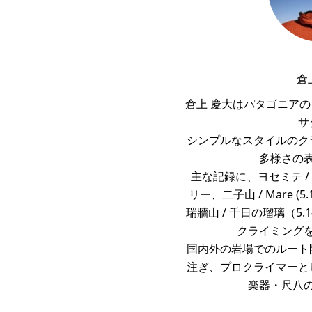
倉
倉上 慶大はパタゴニア
サ
シンプルなスタイルのク
多様さの
主な記録に、ヨセミテ / 
リー、二子山 / Mare 
瑞牆山 / 千日の瑠璃（5.
クライミング
国内外の岩場でのルート
注ぎ、プロクライマーと
楽器・尺八