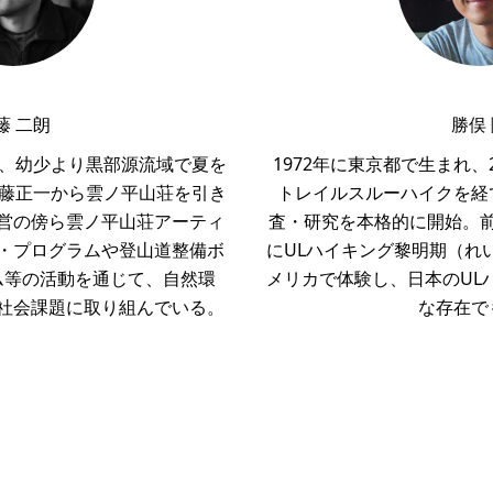
藤 二朗
勝俣
れ、幼少より黒部源流域で夏を
1972年に東京都で生まれ、
伊藤正一から雲ノ平山荘を引き
トレイルスルーハイクを経
営の傍ら雲ノ平山荘アーティ
査・研究を本格的に開始。
・プログラムや登山道整備ボ
にULハイキング黎明期（れ
ム等の活動を通じて、自然環
メリカで体験し、日本のUL
社会課題に取り組んでいる。
な存在で