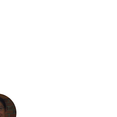
kで共有する
する