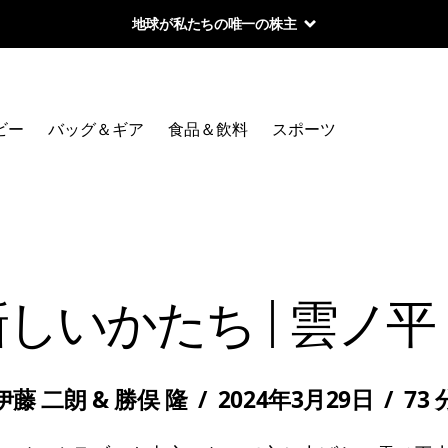
地球が私たちの唯一の株主
ビー
バッグ＆ギア
食品＆飲料
スポーツ
しいかたち | 雲ノ
伊藤 二朗 & 勝俣 隆
/
2024年3月29日
/
73 