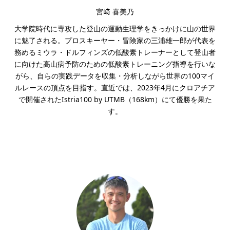
宮﨑 喜美乃
大学院時代に専攻した登山の運動生理学をきっかけに山の世界
に魅了される。プロスキーヤー・冒険家の三浦雄一郎が代表を
務めるミウラ・ドルフィンズの低酸素トレーナーとして登山者
に向けた高山病予防のための低酸素トレーニング指導を行いな
がら、自らの実践データを収集・分析しながら世界の100マイ
ルレースの頂点を目指す。直近では、2023年4月にクロアチア
で開催されたIstria100 by UTMB（168km）にて優勝を果た
す。