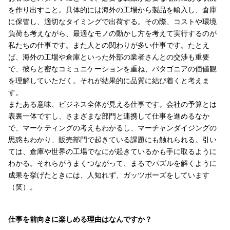
を作り出すこと。具体的には海外の工場から製品を輸入し、倉庫
に保管し、適切なタイミングで出荷する。その際、コストや環境
負荷も考えながら、最適なモノの動かし方を考えて実行するのが
私たちの仕事です。また人との関わりが多い仕事です。たとえ
ば、海外の工場や倉庫といった外部の業者さんとの交渉も重要
で、彼らと密なコミュニケーションを重ね、パタゴニアの価値観
を理解していただく。それが結果的に品質に結び着くと考えま
す。
またある意味、ビジネス全体が見える仕事です。会社の予算とは
表裏一体ですし、さまざまな部門と連携して仕事を進めるなか
で、マーケティングの考えもわかるし、マーチャンダイジングの
思惑もわかり、販売部門で起きている課題にも触れられる。引い
ては、倉庫や世界の工場でなにが起きているかも手に取るように
わかる。それらがうまくつながって、まるでパズルを解くように
成果を挙げたときには、人知れず、ガッツポーズをしています
（笑）。
仕事を前向きに楽しめる理由はなんですか？