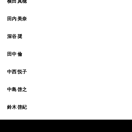
横田 真穂
田内 美奈
深谷 奨
田中 倫
中西 悦子
中島 啓之
鈴木 啓紀