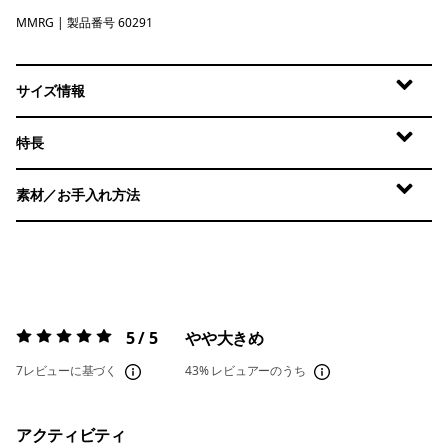
MMRG
Meadow Moose: Rinsed Green
| 製品番号 60291
サイズ情報
特長
素材／お手入れ方法
5 / 5
やや大きめ
評価:
5 / 5
7レビューに基づく
43%
レビュアーのうち
アクティビティ