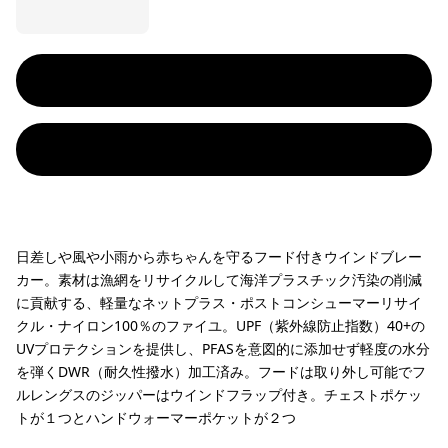
日差しや風や小雨から赤ちゃんを守るフード付きウインドブレー
カー。素材は漁網をリサイクルして海洋プラスチック汚染の削減
に貢献する、軽量なネットプラス・ポストコンシューマーリサイ
クル・ナイロン100％のファイユ。UPF（紫外線防止指数）40+の
UVプロテクションを提供し、PFASを意図的に添加せず軽度の水分
を弾くDWR（耐久性撥水）加工済み。フードは取り外し可能でフ
ルレングスのジッパーはウインドフラップ付き。チェストポケッ
トが１つとハンドウォーマーポケットが２つ