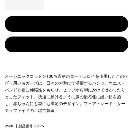
オーガニックコットン100％素材のコーデュロイを使用したこのベ
ビー用ジョガーズは、日々のお遊びで活躍するパンツ。ウエスト
バンドと裾に伸縮性をもたせ、ヒップから脚にかけてはゆったり
としたフィット。快適に動けるように膝の後ろ側に縫い目を施
し、赤ちゃんにも親にも満足のデザイン。フェアトレード・サー
ティファイドの工場で製造
BSNG
Basin Green
| 製品番号 60775