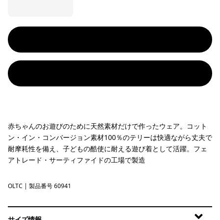
赤ちゃんのお遊びのために天然素材だけで作ったウェア。コット
ン・イン・コンバージョン素材100％のテリーは快適ながら丈夫で
耐摩耗性を備え、子どもの酷使に耐える遊び着として活躍。フェ
アトレード・サーティファイドの工場で製造
OLTC
'95 Oval Logo Tropiclimb: Coal Orange
| 製品番号 60941
サイズ情報