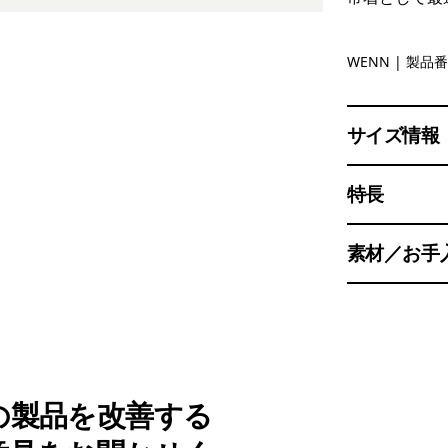
We All Ne
WENN
| 製品番
サイズ情報
特長
素材／お手
の製品を改善する