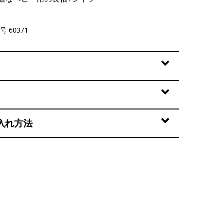
ed: New Navy
号 60371
入れ方法