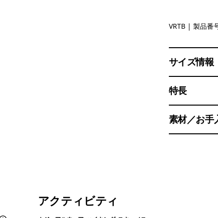
Virtually 
VRTB
| 製品番号
サイズ情報
特長
素材／お手
アクティビティ