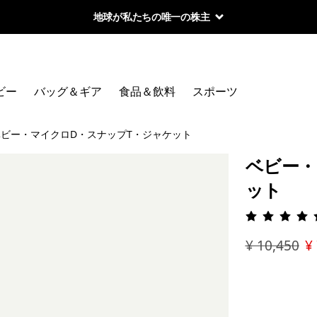
地球が私たちの唯一の株主
ビー
バッグ＆ギア
食品＆飲料
スポーツ
ベビー・マイクロD・スナップT・ジャケット
ベビー・
ット
評価: 4.
¥ 10,450
¥