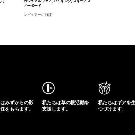
カジュアルウェア, ハイキング, スキー／ス
ノーボード
レビュアーに好評
ちはみずからの影
私たちは草の根活動を
私たちはギアを
責任をもちます。
支援します。
つづけます。
プリントを見る
アクティビズムを見る
Worn Wearを見る