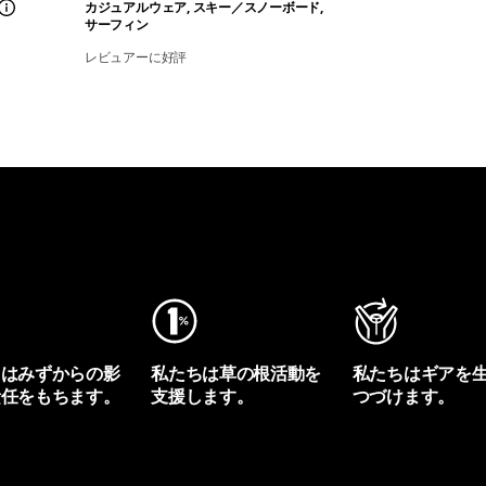
カジュアルウェア, スキー／スノーボード,
サーフィン
レビュアーに好評
ちはみずからの影
私たちは草の根活動を
私たちはギアを
責任をもちます。
支援します。
つづけます。
プリントを見る
アクティビズムを見る
Worn Wearを見る