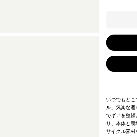
いつでもどこ
ル。気楽な週
でギアを整頓
り、本体と裏
サイクル素材