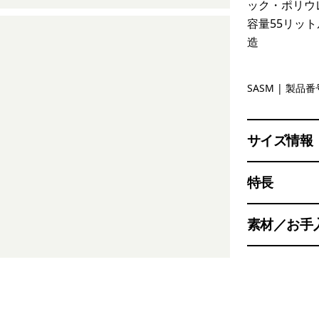
ック・ポリウ
容量55リッ
造
Sastrugi:
SASM
| 製品番号
サイズ情報
特長
素材／お手