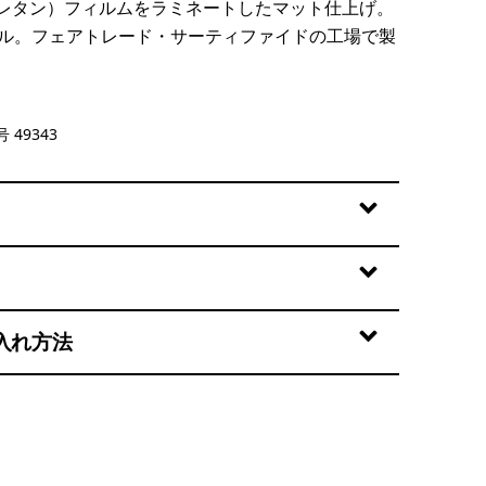
レタン）フィルムをラミネートしたマット仕上げ。
トル。フェアトレード・サーティファイドの工場で製
 Summit Blue
 49343
入れ方法