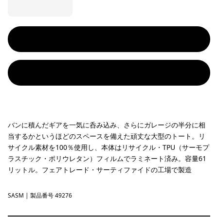
バンに積んだギアを一気に呑み込み、さらにガレージの半分に相
当するかというほどのスペースを備えた頑丈な大型のトート。リ
サイクル素材を100％使用し、本体はリサイクル・TPU（サーモプ
ラスチック・ポリウレタン）フィルムでラミネート済み。容量61
リットル。フェアトレード・サーティファイドの工場で製造
SASM
Sastrugi: Summit Blue
| 製品番号 49276