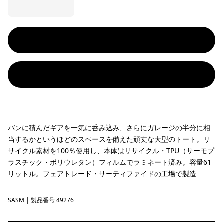
バンに積んだギアを一気に呑み込み、さらにガレージの半分に相
当するかというほどのスペースを備えた頑丈な大型のトート。リ
サイクル素材を100％使用し、本体はリサイクル・TPU（サーモプ
ラスチック・ポリウレタン）フィルムでラミネート済み。容量61
リットル。フェアトレード・サーティファイドの工場で製造
SASM
Sastrugi: Summit Blue
| 製品番号 49276