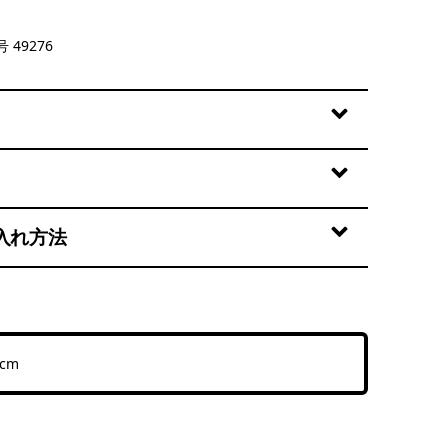
 Summit Blue
 49276
入れ方法
 cm