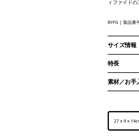
ィファイドの
Berry Fig
BYFG
| 製品番号
サイズ情報
特長
素材／お手
27 x 9 x 14