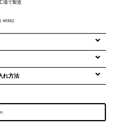
工場で製造
 49362
入れ方法
cm