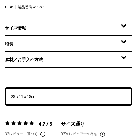
CIBN
Cinnamon Brown
| 製品番号 49367
サイズ情報
特長
素材／お手入れ方法
28 x 11 x 18cm
4.7 / 5
サイズ通り
評価:
4.7 / 5
32レビューに基づく
93%
レビュアーのうち