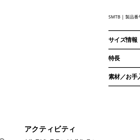
Summit B
SMTB
| 製品番号
サイズ情報
特長
素材／お手
アクティビティ