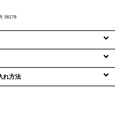
lue
 38278
入れ方法