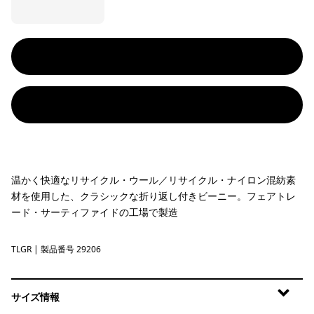
温かく快適なリサイクル・ウール／リサイクル・ナイロン混紡素
材を使用した、クラシックな折り返し付きビーニー。フェアトレ
ード・サーティファイドの工場で製造
TLGR
Treeline Green
| 製品番号 29206
サイズ情報