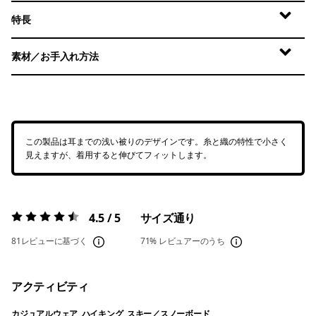
特長
素材／お手入れ方法
この製品は耳までの浅い被りのデザインです。糸と織の特性で小さく
見えますが、着用すると伸びてフィットします。
4.5 / 5
サイズ通り
評価:
4.5 / 5
81レビューに基づく
71%
レビュアーのうち
アクティビティ
カジュアルウェア, ハイキング, スキー／スノーボード