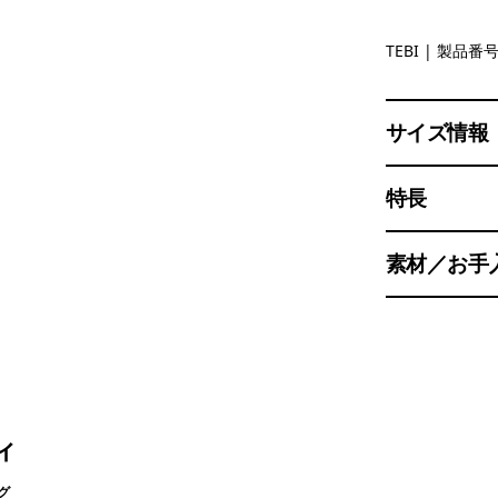
Text Logo:
TEBI
| 製品番号 
サイズ情報
特長
素材／お手
ィ
グ