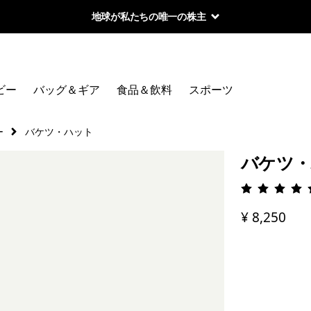
地球が私たちの唯一の株主
ビー
バッグ＆ギア
食品＆飲料
スポーツ
ー
バケツ・ハット
バケツ
評価: 5 
¥ 8,250