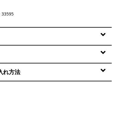
 Birch White
33595
入れ方法