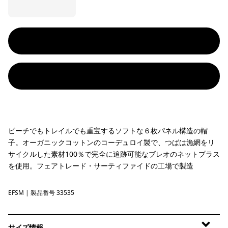
ビーチでもトレイルでも重宝するソフトな６枚パネル構造の帽
子。オーガニックコットンのコーデュロイ製で、つばは漁網をリ
サイクルした素材100％で完全に追跡可能なブレオのネットプラス
を使用。フェアトレード・サーティファイドの工場で製造
EFSM
Earth Flow: Smolder Blue
| 製品番号 33535
サイズ情報